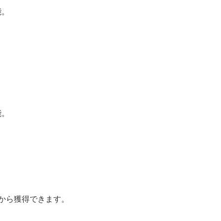
能。
能。
から獲得できます。