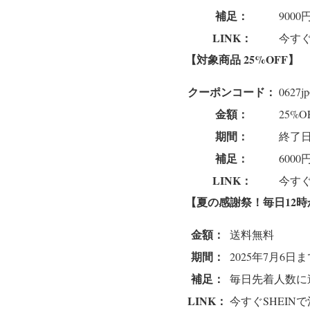
補足：
90
LINK：
今すぐ
【対象商品 25%
OFF
】
クーポンコード：
0627j
金額：
25%O
期間：
終了
補足：
60
LINK：
今すぐ
【夏の感謝祭！毎日12
金額：
送料無料
期間：
2025年7月6日
補足：
毎日先着人数に
LINK：
今すぐSHEIN