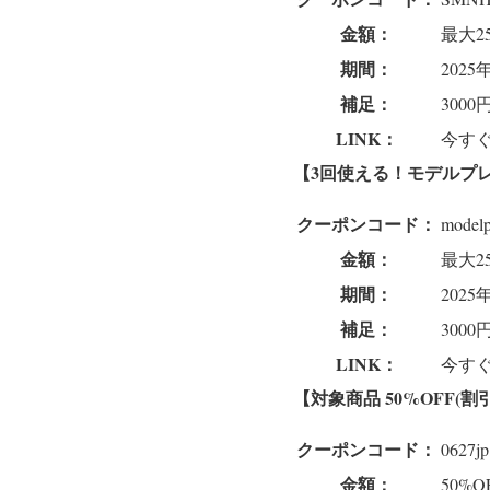
金額：
最大2
期間：
202
補足：
300
LINK：
今すぐ
【3回使える！モデルプレス
クーポンコード：
modelp
金額：
最大2
期間：
202
補足：
300
LINK：
今すぐ
【対象商品 50%
OFF(割
クーポンコード：
0627j
金額：
50%O