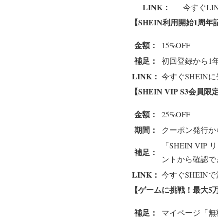
LINK：
今すぐLI
【SHEIN利用開始1周年
金額：
15%OFF
補足：
初回登録から1
LINK：
今すぐSHEIN
【SHEIN VIP S3会員
金額：
25%OFF
期間：
クーポン発行か
「SHEIN V
補足：
ントから確認で
LINK：
今すぐSHEIN
【ゲームに挑戦！最大5
補足：
マイページ「無