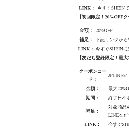
LINK：
今すぐSHEIN
【初回限定！20%OFF
金額：
20%OFF
補足：
下記リンクから
LINK：
今すぐSHEIN
【友だち登録限定！最大20
クーポンコー
JPLINE24
ド：
金額：
最大20%O
期間：
終了日不
対象商品4
補足：
LINE友
LINK：
今すぐSH