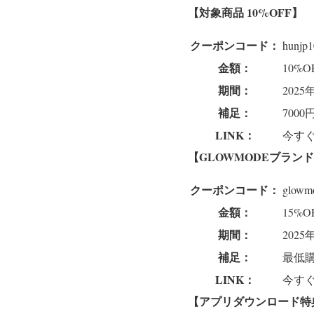
【対象商品 10%
OFF
】
クーポンコード：
hunjp1
金額：
10%O
期間：
202
補足：
700
LINK：
今すぐ
【GLOWMODEブランド 
クーポンコード：
glowm
金額：
15%O
期間：
202
補足：
最低
LINK：
今すぐ
【アプリダウンロード特典