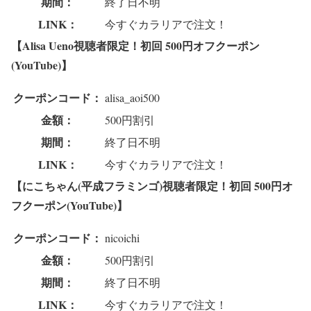
期間：
終了日不明
LINK：
今すぐカラリアで注文！
【Alisa Ueno視聴者限定！初回 500円オフクーポン
(YouTube)】
クーポンコード：
alisa_aoi500
金額：
500円割引
期間：
終了日不明
LINK：
今すぐカラリアで注文！
【にこちゃん(平成フラミンゴ)視聴者限定！初回 500円オ
フクーポン(YouTube)】
クーポンコード：
nicoichi
金額：
500円割引
期間：
終了日不明
LINK：
今すぐカラリアで注文！