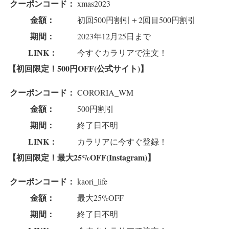
クーポンコード：
xmas2023
金額：
初回500円割引＋2回目500円割引
期間：
2023年12月25日まで
LINK：
今すぐカラリアで注文！
【初回限定！500円OFF(公式サイト)】
クーポンコード：
CORORIA_WM
金額：
500円割引
期間：
終了日不明
LINK：
カラリアに今すぐ登録！
【初回限定！最大25%OFF(Instagram)】
クーポンコード：
kaori_life
金額：
最大25%OFF
期間：
終了日不明