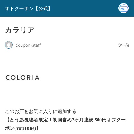
オトクーポン【公式】
カラリア
coupon-staff
3年前
このお店をお気に入りに追加する
【とうあ視聴者限定！初回含め2ヶ月連続 500円オフクー
ポン(YouTube)】