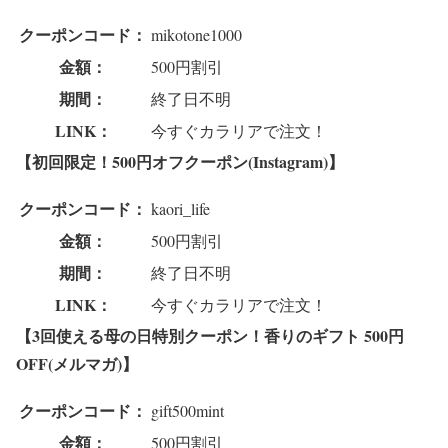
クーポンコード：
mikotone1000
金額：
500円割引
期間：
終了日不明
LINK：
今すぐカラリアで注文！
【初回限定！500円オフクーポン(Instagram)】
クーポンコード：
kaori_life
金額：
500円割引
期間：
終了日不明
LINK：
今すぐカラリアで注文！
【3回使える母の日特別クーポン！香りのギフト 500円
OFF(メルマガ)】
クーポンコード：
gift500mint
金額：
500円割引