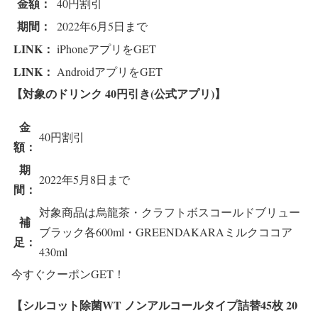
金額：
40円割引
期間：
2022年6月5日まで
LINK：
iPhoneアプリをGET
LINK：
AndroidアプリをGET
【対象のドリンク
40円引き(公式アプリ)】
金
40円割引
額：
期
2022年5月8日まで
間：
対象商品は烏龍茶・クラフトボスコールドブリュー
補
ブラック各600ml・GREENDAKARAミルクココア
足：
430ml
今すぐクーポンGET！
【シルコット除菌WT ノンアルコールタイプ詰替45枚
20