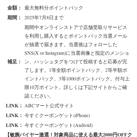
金額：
最大無料分ポイントバック
期間：
2025年7月8日まで
期間中オンラインストアで店舗受取りサービス
を利用し購入するとポイントバック当選メール
が抽選で届きます。当選後はフォローした
SNS(X or Instagram)に当選画像と指定のメンショ
補足：
ン、ハッシュタグをつけて投稿すると応募が完
了します。1等全額ポイントバック、2等半額ポ
イントバック、3等1000ポイントバック。付与上
限10万ポイント。詳しくは下記サイトからご確
認ください。
LINK：
ABCマート公式サイト
LINK：
今すぐクーポンゲット(iPhone)
LINK：
今すぐクーポンゲット(Android)
【敏腕バイヤー激選！対象商品に使える最大2000円OFFク