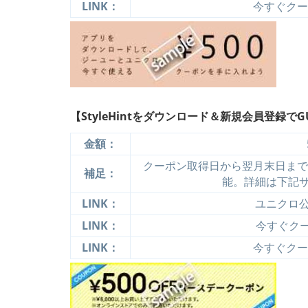
LINK：
今すぐクーポ
【StyleHintをダウンロード＆新規会員登録で
金額：
クーポン取得日から翌月末日まで有
補足：
能。詳細は下記
LINK：
ユニクロ
LINK：
今すぐクーポ
LINK：
今すぐクーポ