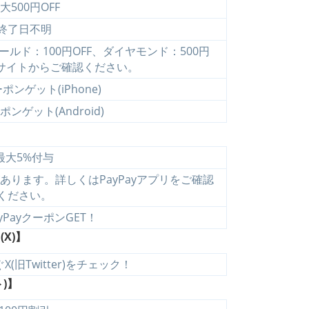
大500円OFF
終了日不明
ールド：100円OFF、ダイヤモンド：500円
記サイトからご確認ください。
ンゲット(iPhone)
ンゲット(Android)
最大5%付与
ります。詳しくはPayPayアプリをご確認
ください。
yPayクーポンGET！
X)】
X(旧Twitter)をチェック！
)】