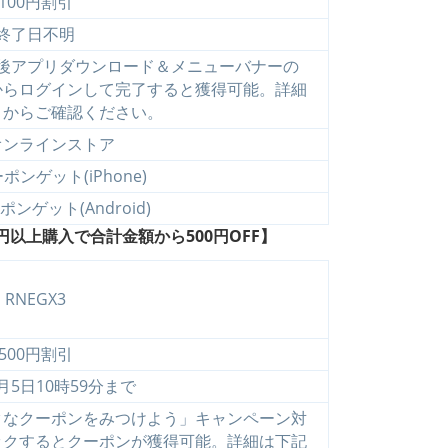
100円割引
終了日不明
後アプリダウンロード＆メニューバナーの
からログインして完了すると獲得可能。詳細
トからご確認ください。
オンラインストア
ンゲット(iPhone)
ンゲット(Android)
円以上購入で合計金額から500円OFF】
RNEGX3
500円割引
6月5日10時59分まで
クなクーポンをみつけよう」キャンペーン対
ックするとクーポンが獲得可能。詳細は下記