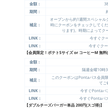
金額：
3
期間：
オープンから約1週間スペシャル
補足：
時にクーポンをチェックしてくだ
ります)。時期によってク
LINK：
今すぐクーポ
LINK：
今すぐクーポ
【会員限定！ポテトSサイズ or コーヒーM 無料(P
金額：
期間：
隔週金曜10時
このクーポンはPontaパス会
補足：
てご
LINK：
今すぐPontaパ
LINK：
今すぐPontaパス
【ダブルチーズバーガー単品 200円(スゴ得)】