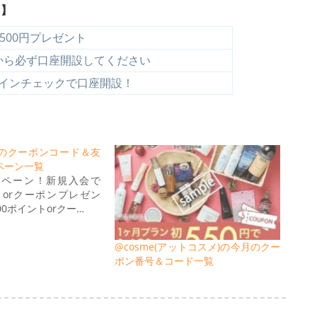
ト】
500円プレゼント
から必ず口座開設してください
インチェックで口座開設！
のクーポンコード＆友
ペーン一覧
ンペーン！新規入会で
トorクーポンプレゼン
00ポイントorクー…
@cosme(アットコスメ)の今月のクー
ポン番号＆コード一覧