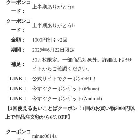
クーポンコ
上半期ありがとうa
ード：
クーポンコ
上半期ありがとうb
ード：
金額：
1000円割引×2回
期間：
2025年6月22日限定
50万枚限定。一部商品対象外。詳細は下記サ
補足：
イトからご確認ください。
LINK：
公式サイトでクーポンGET！
LINK：
今すぐクーポンゲット(iPhone)
LINK：
今すぐクーポンゲット(Android)
【2回使えるあいことばクーポン！1回のお買い物5000円以
上で作品注文額から6%OFF
】
クーポンコ
minne0614a