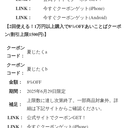
LINK：
今すぐクーポンゲット(iPhone)
LINK：
今すぐクーポンゲット(Android)
【2回使える！1万円以上購入で
8%OFFあいことばクーポ
ン(割引上限1500円)
】
クーポン
夏じたくa
コード：
クーポン
夏じたくb
コード：
金額：
8%OFF
期間：
2025年6月29日限定
上限数に達し次第終了。一部商品対象外。詳
補足：
細は下記サイトからご確認ください。
LINK：
公式サイトでクーポンGET！
LINK：
今すぐクーポンゲット(iPhone)