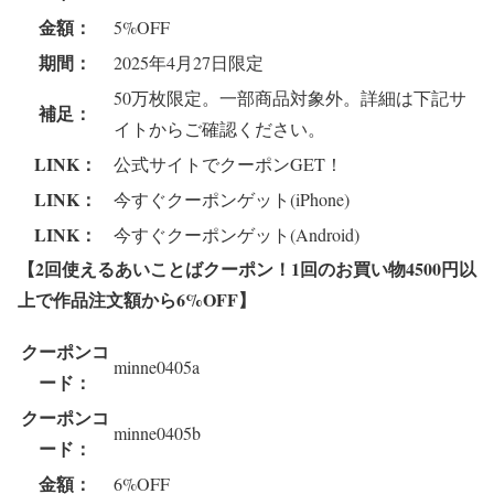
金額：
5%OFF
期間：
2025年4月27日限定
50万枚限定。一部商品対象外。詳細は下記サ
補足：
イトからご確認ください。
LINK：
公式サイトでクーポンGET！
LINK：
今すぐクーポンゲット(iPhone)
LINK：
今すぐクーポンゲット(Android)
【2回使えるあいことばクーポン！1回のお買い物4500円以
上で作品注文額から6%OFF
】
クーポンコ
minne0405a
ード：
クーポンコ
minne0405b
ード：
金額：
6%OFF