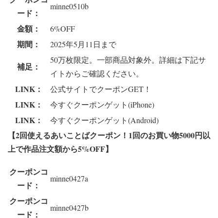
minne0510b
ード：
金額：
6%OFF
期間：
2025年5月11日まで
50万枚限定。一部商品対象外。詳細は下記サ
補足：
イトからご確認ください。
LINK：
公式サイトでクーポンGET！
LINK：
今すぐクーポンゲット(iPhone)
LINK：
今すぐクーポンゲット(Android)
【2回使えるあいことばクーポン！1回のお買い物5000円以
上で作品注文額から5%OFF
】
クーポンコ
minne0427a
ード：
クーポンコ
minne0427b
ード：