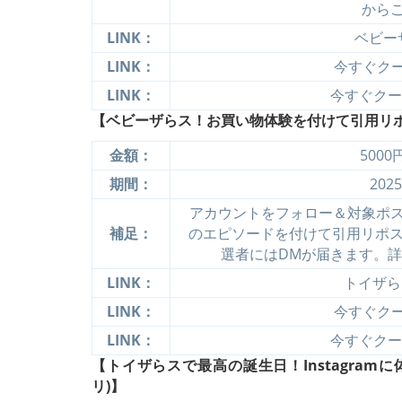
から
LINK：
ベビー
LINK：
今すぐクーポ
LINK：
今すぐクーポ
【ベビーザらス！お買い物体験を付けて引用リポ
金額：
500
期間：
202
アカウントをフォロー＆対象ポ
補足：
のエピソードを付けて引用リポス
選者にはDMが届きます。
LINK：
トイザらス
LINK：
今すぐクーポ
LINK：
今すぐクーポ
【トイザらスで最高の誕生日！Instagram
リ)】