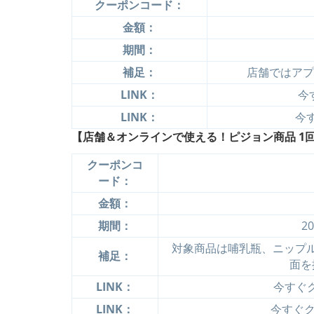
クーポンコード：
金額：
期間：
補足：
店舗ではアプ
LINK：
今
LINK：
今す
【店舗＆オンラインで使える！ピジョン商品 1回合計
クーポンコ
ード：
金額：
期間：
2
対象商品は哺乳瓶、ニップ
補足：
面を
LINK：
今すぐク
LINK：
今すぐクー