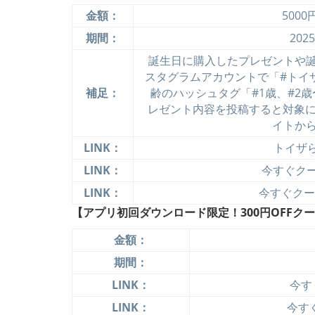
金額：
500
期間：
202
誕生日に購入したプレゼントや誕
スタグラムアカウントで「#トイ
補足：
齢のハッシュタグ「#1歳、#2歳
レゼント内容を投稿すると対象に
イトか
LINK：
トイザらス
LINK：
今すぐクーポ
LINK：
今すぐクーポ
【アプリ初回ダウンロード限定！300円OFFク
金額：
期間：
LINK：
今す
LINK：
今すぐ