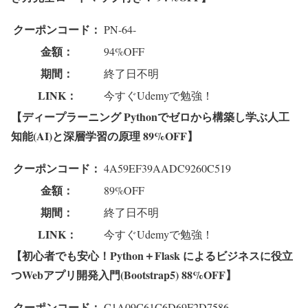
クーポンコード：
PN-64-
金額：
94%OFF
期間：
終了日不明
LINK：
今すぐUdemyで勉強！
【ディープラーニング Pythonでゼロから構築し学ぶ人工
知能(AI)と深層学習の原理 89%OFF】
クーポンコード：
4A59EF39AADC9260C519
金額：
89%OFF
期間：
終了日不明
LINK：
今すぐUdemyで勉強！
【初心者でも安心！Python＋Flask によるビジネスに役立
つWebアプリ開発入門(Bootstrap5) 88%OFF】
クーポンコード：
C1A09C61C6D69F2D7586