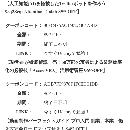
【人工知能(AI)を搭載したTwitterボットを作ろう
Seq2Seq+Attention+Colab
89%OFF】
クーポンコード：
303C486AC1502C404ABD
金額：
89%OFF
期間：
終了日不明
LINK：
今すぐUdemyで勉強！
【現役SEが徹底解説！売上50万部の著者による業務効率
化の必殺技「AccessVBA」活用術講座 96%OFF】
クーポンコード：
ADB7F09878F1F6ED01DB
金額：
96%OFF
期間：
終了日不明
LINK：
今すぐUdemyで勉強！
【動画制作パーフェクトガイド プロ入門 副業、
本業、
働
き方完全ロードマップ
付き！ 94%OFF】