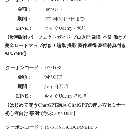
金額：
88%OFF
期間：
2023年5月15日まで
LINK：
今すぐUdemyで勉強！
【動画制作パーフェクトガイド プロ入門 副業 本業 働き方
完全ロードマップ付き！編集 撮影 案件獲得 豪華特典付き
94%OFF】
クーポンコード：
D73DF8
金額：
94%OFF
期間：
終了日不明
LINK：
今すぐUdemyで勉強！
【はじめて使うChatGPT講座 ChatGPTの使い方セミナー
初心者向け 事例で学ぶ 50%OFF】
クーポンコード：
16761361393DCF69BBD6