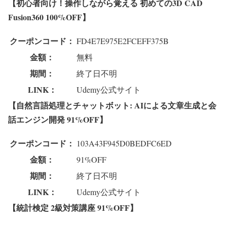
【初心者向け！操作しながら覚える 初めての3D CAD
Fusion360 100%OFF】
クーポンコード：
FD4E7E975E2FCEFF375B
金額：
無料
期間：
終了日不明
LINK：
Udemy公式サイト
【自然言語処理とチャットボット: AIによる文章生成と会
話エンジン開発 91%OFF】
クーポンコード：
103A43F945D0BEDFC6ED
金額：
91%OFF
期間：
終了日不明
LINK：
Udemy公式サイト
【統計検定 2級対策講座 91%OFF】