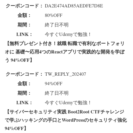
クーポンコード：
DA2E474AD85AEDFE7D8E
金額：
80%OFF
期間：
終了日不明
LINK：
今すぐUdemyで勉強！
【無料プレゼント付き！就職 転職で有利なポートフォリ
オに 基礎〜応用4つのReactアプリで実践的な開発を学ぼ
う 94%OFF】
クーポンコード：
TW_REPLY_202407
金額：
94%OFF
期間：
終了日不明
LINK：
今すぐUdemyで勉強！
【サイバーセキュリティ実践 Boot2Root CTFチャレンジ
で学ぶハッキングの手口とWordPressのセキュリティ強化
94%OFF】