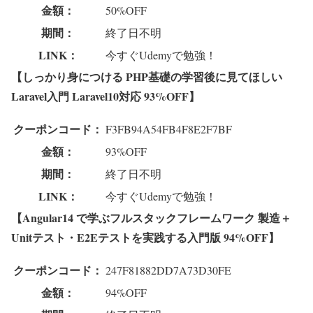
金額：
50%OFF
期間：
終了日不明
LINK：
今すぐUdemyで勉強！
【しっかり身につける PHP基礎の学習後に見てほしい
Laravel入門 Laravel10対応 93%OFF】
クーポンコード：
F3FB94A54FB4F8E2F7BF
金額：
93%OFF
期間：
終了日不明
LINK：
今すぐUdemyで勉強！
【Angular14 で学ぶフルスタックフレームワーク 製造＋
Unitテスト・E2Eテストを実践する入門版 94%OFF】
クーポンコード：
247F81882DD7A73D30FE
金額：
94%OFF