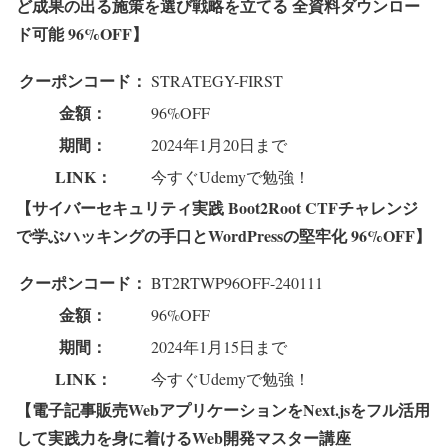
ど成果の出る施策を選び戦略を立てる 全資料ダウンロー
ド可能 96%OFF】
クーポンコード：
STRATEGY-FIRST
金額：
96%OFF
期間：
2024年1月20日まで
LINK：
今すぐUdemyで勉強！
【サイバーセキュリティ実践 Boot2Root CTFチャレンジ
で学ぶハッキングの手口とWordPressの堅牢化 96%OFF】
クーポンコード：
BT2RTWP96OFF-240111
金額：
96%OFF
期間：
2024年1月15日まで
LINK：
今すぐUdemyで勉強！
【電子記事販売WebアプリケーションをNext.jsをフル活用
して実践力を身に着けるWeb開発マスター講座