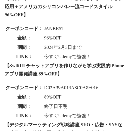
応用＋アメリカのシリコンバレー流コードスタイル
96%OFF】
クーポンコード：
JANBEST
金額：
96%OFF
期間：
2024年2月3日まで
LINK：
今すぐUdemyで勉強！
【SwiftUI チャットアプリを作りながら学ぶ実践的iPhone
アプリ開発講座 89%OFF】
クーポンコード：
D02A39A013A8C0A8E016
金額：
89%OFF
期間：
終了日不明
LINK：
今すぐUdemyで勉強！
【デジタルマーケティング戦略講座 SEO・広告・SNSな