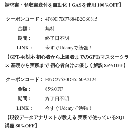
請求書・領収書送付を自動化！GASを使用 100%OFF】
クーポンコード：
4F69D7BF7684B2C60815
金額：
無料
期間：
終了日不明
LINK：
今すぐUdemyで勉強！
【GPT-4o対応 初心者から上級者までのGPTsマスタークラ
ス 基礎から実践まで 初心者向けに優しく解説 85%OFF】
クーポンコード：
F87C27530D35560A2124
金額：
85%OFF
期間：
終了日不明
LINK：
今すぐUdemyで勉強！
【現役データアナリストが教える 実践で使っているSQL
講座 80%OFF】