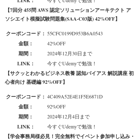
LINK：
今すぐUdemyで勉強！
【7回分 455問 AWS 認定ソリューションアーキテクト ア
ソシエイト模擬試験問題集(SAA-C03版) 42%OFF】
クーポンコード：
55CFC0199D953B6A0543
金額：
42%OFF
期間：
2024年12月30日まで
LINK：
今すぐUdemyで勉強！
【サクッとわかるビジネス教養 認知バイアス 解説講座 初
心者向け 基礎編 92%OFF】
クーポンコード：
4C409A52E4E1F5E6871D
金額：
92%OFF
期間：
2024年12月4日まで
LINK：
今すぐUdemyで勉強！
【学会事務局様必見！完全無料でイベント参加申し込み・